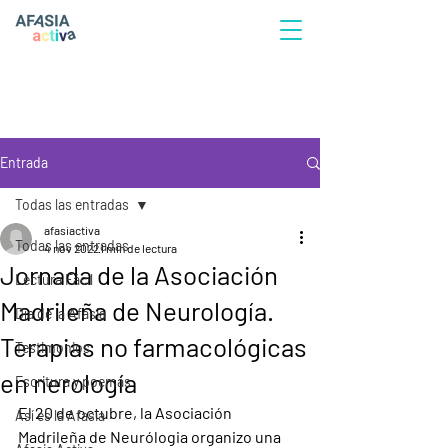
Entrada
Todas las entradas
afasiactiva
Todas las entradas
4 nov 2022
1 min de lectura
Jornada de la Asociación
Lectura Fácil
Madrileña de Neurología.
Día de la Afasia
Terapias no farmacológicas
Testimonios
en nerología
Escritura y poemas
El 20 de octubre, la Asociación 
Así es la Afasia
Madrileña de Neurólogia organizo una 