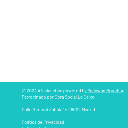
© 2024 Afasiaactiva powered by
Padawan Branding
Patrocinado por Obra Social La Caixa
Calle General Zabala 14 28002 Madrid
Política de Privacidad