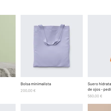
Bolsa minimalista
Suero hidrata
de ojos - ped
Precio
200,00 €
Precio
560,00 €