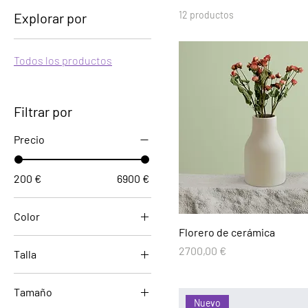
12 productos
Explorar por
Todos los productos
Filtrar por
Precio
200 €
6900 €
Color
Florero de cerámica
Precio
2700,00 €
Talla
Extragrande
Tamaño
Extrapequeño
Nuevo