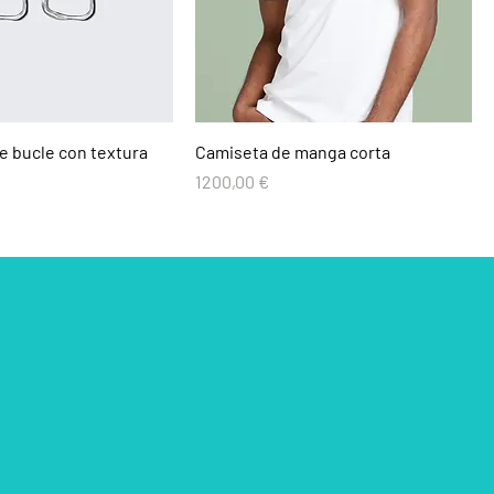
e bucle con textura
Camiseta de manga corta
Precio
1200,00 €