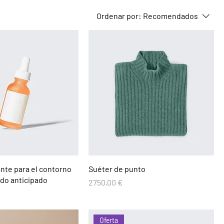
Ordenar por:
Recomendados
nte para el contorno
Suéter de punto
ido anticipado
Precio
2750,00 €
Oferta