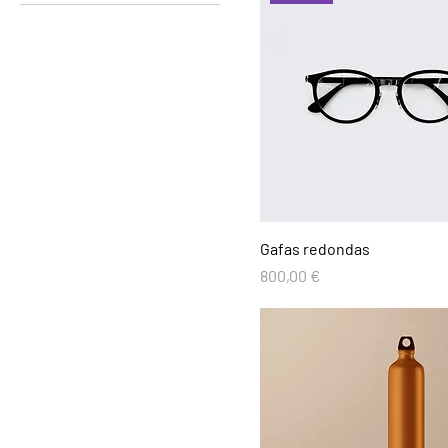
100ml
Grande
150ml
Mediano
250ml
Pequeño
500ml
Gafas redondas
Precio
800,00 €