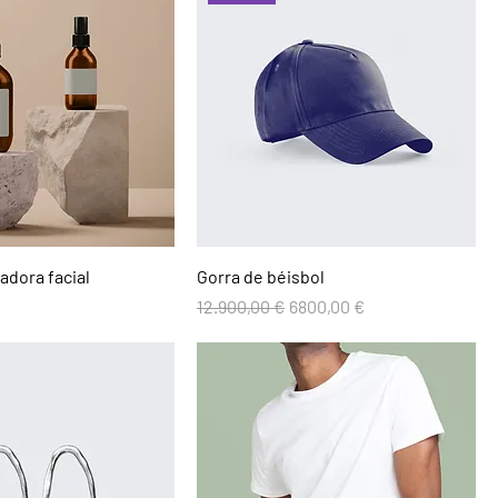
adora facial
Gorra de béisbol
Precio
Precio de oferta
12.900,00 €
6800,00 €