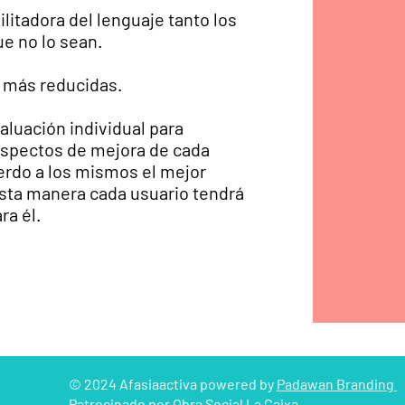
ilitadora del lenguaje tanto los
e no lo sean.
n más reducidas.
valuación individual para
aspectos de mejora de cada
uerdo a los mismos el mejor
sta manera cada usuario tendrá
ra él.
© 2024 Afasiaactiva powered by
Padawan Branding
Patrocinado por Obra Social La Caixa