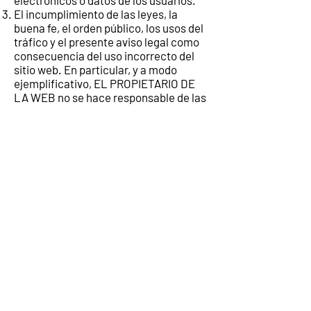
electrónicos o datos de los usuarios.
El incumplimiento de las leyes, la
buena fe, el orden público, los usos del
tráfico y el presente aviso legal como
consecuencia del uso incorrecto del
sitio web. En particular, y a modo
ejemplificativo, EL PROPIETARIO DE
LA WEB no se hace responsable de las
actuaciones de terceros que vulneren
derechos de propiedad intelectual e
industrial, secretos empresariales,
derechos al honor, a la intimidad
personal y familiar y a la propia
imagen, así como la normativa en
materia de competencia desleal y
publicidad ilícita.
Asimismo, EL PROPIETARIO DE LA
WEB declina cualquier
responsabilidad respecto a la
información que se halle fuera de esta
web y no sea gestionada directamente
por nuestro webmaster. La función de
los links que aparecen en esta web es