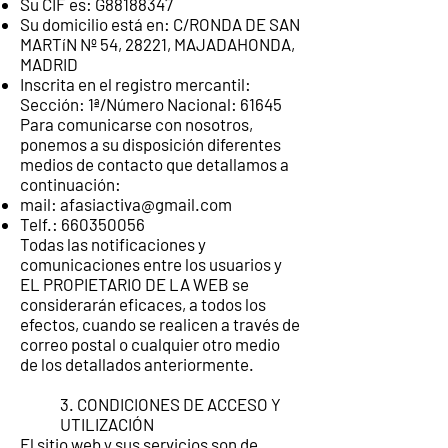
Su CIF es: G88188347
Su domicilio está en: C/RONDA DE SAN
MARTíN Nº 54, 28221, MAJADAHONDA,
MADRID
Inscrita en el registro mercantil:
Sección: 1ª/Número Nacional: 61645
Para comunicarse con nosotros,
ponemos a su disposición diferentes
medios de contacto que detallamos a
continuación:
mail:
afasiactiva@gmail.com
Telf.:
660350056
Todas las notificaciones y
comunicaciones entre los usuarios y
EL PROPIETARIO DE LA WEB se
considerarán eficaces, a todos los
efectos, cuando se realicen a través de
correo postal o cualquier otro medio
de los detallados anteriormente.
3. CONDICIONES DE ACCESO Y
UTILIZACIÓN
El sitio web y sus servicios son de