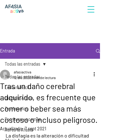
Entrada
Todas las entradas
afasiactiva
Todas las entradas
12 dic 2020
1 min de lectura
Tras un daño cerebral
Lectura Fácil
adquirido, es frecuente que
Día de la Afasia
comer o beber sea más
Testimonios
costoso o incluso peligroso.
Escritura y poemas
Actualizado:
7 sept 2021
Así es la Afasia
La disfagia es la alteración o dificultad 