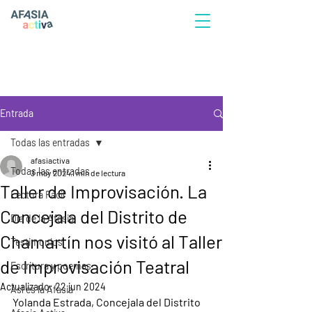
Entrada
Todas las entradas
afasiactiva
Todas las entradas
3 may 2024
1 min de lectura
Taller de Improvisación. La
Lectura Fácil
Concejala del Distrito de
Día de la Afasia
Chamartín nos visitó al Taller
Testimonios
de Improvisación Teatral
Escritura y poemas
Actualizado:
22 jun 2024
Así es la Afasia
Yolanda Estrada, Concejala del Distrito 