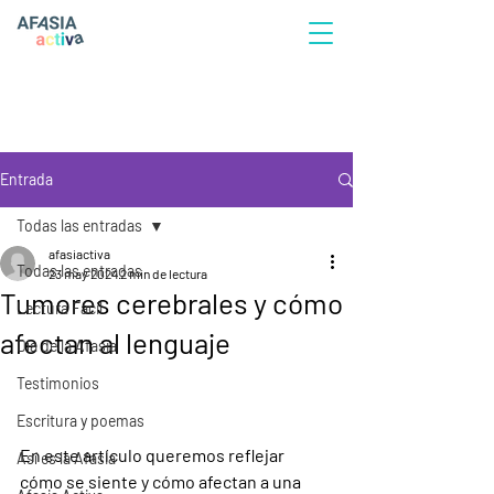
Entrada
Todas las entradas
afasiactiva
Todas las entradas
23 may 2024
2 min de lectura
Tumores cerebrales y cómo
Lectura Fácil
afectan al lenguaje
Día de la Afasia
Testimonios
Escritura y poemas
En este artículo queremos reflejar 
Así es la Afasia
cómo se siente y cómo afectan a una 