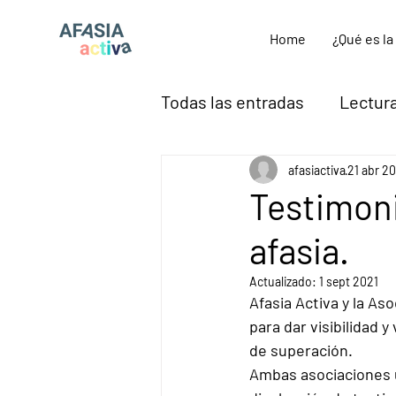
Home
¿Qué es la
Todas las entradas
Lectura
Así es la Afasia
Afasia
afasiactiva
21 abr 2
Testimoni
afasia.
Actualizado:
1 sept 2021
Afasia Activa y la As
para dar visibilidad 
de superación.
Ambas asociaciones u