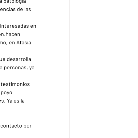
a patología 
encias de las 
 interesadas en 
ón,hacen 
mo, en Afasia 
ue desarrolla 
a personas, ya 
 testimonios 
apoyo 
. Ya es la 
 contacto por 