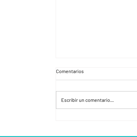
Comentarios
Escribir un comentario...
Testimonio de Paula Powell,
persona con afasia.