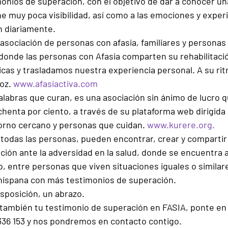
onios de superación, con el objetivo de dar a conocer un
ne muy poca visibilidad, así como a las emociones y experi
n diariamente.
 asociación de personas con afasia, familiares y personas
o donde las personas con Afasia comparten su rehabilitaci
cas y trasladamos nuestra experiencia personal. A su rit
oz. 
www.afasiactiva.com
labras que curan, es una asociación sin ánimo de lucro q
chenta por ciento, a través de su plataforma web dirigida 
orno cercano y personas que cuidan. 
www.kurere.org.
todas las personas, pueden encontrar, crear y compartir
ación ante la adversidad en la salud, donde se encuentra 
, entre personas que viven situaciones iguales o similares
hispana con más testimonios de superación.
sposición, un abrazo.
 también tu testimonio de superación en FASIA, ponte en
336 153 y nos pondremos en contacto contigo.