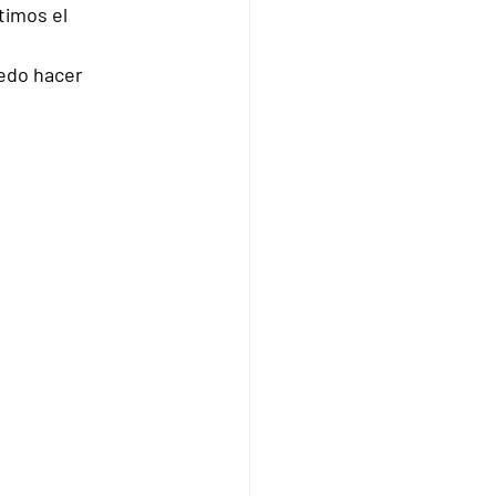
imos el 
edo hacer 