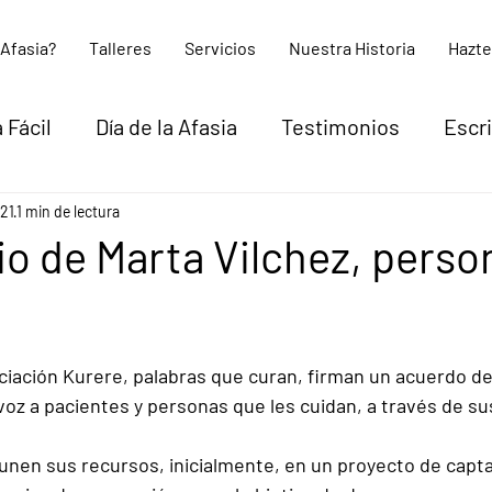
 Afasia?
Talleres
Servicios
Nuestra Historia
Hazte
 Fácil
Día de la Afasia
Testimonios
Escr
 Activa
021
1 min de lectura
o de Marta Vilchez, perso
ociación Kurere, palabras que curan, firman un acuerdo de
y voz a pacientes y personas que les cuidan, a través de s
nen sus recursos, inicialmente, en un proyecto de capta