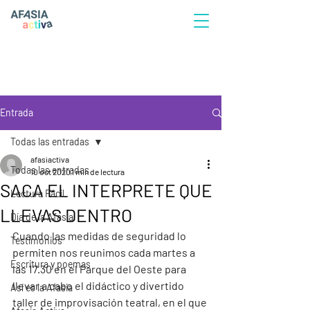
Entrada
Todas las entradas
afasiactiva
Todas las entradas
10 oct 2020
1 min de lectura
SACA EL INTERPRETE QUE
Lectura Fácil
LLEVAS DENTRO
Día de la Afasia
Cuando las medidas de seguridad lo 
Testimonios
permiten nos reunimos cada martes a 
Escritura y poemas
las 17.30 en el Parque del Oeste para 
llevar a cabo el didáctico y divertido 
Así es la Afasia
taller de improvisación teatral, en el que 