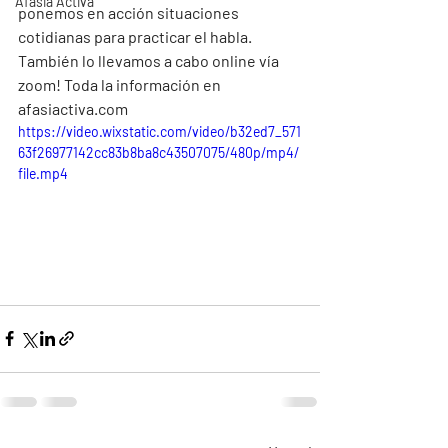
Afasia Activa
ponemos en acción situaciones 
cotidianas para practicar el habla. 
También lo llevamos a cabo online vía 
zoom! Toda la información en 
afasiactiva.com
https://video.wixstatic.com/video/b32ed7_571
63f26977142cc83b8ba8c43507075/480p/mp4/
file.mp4