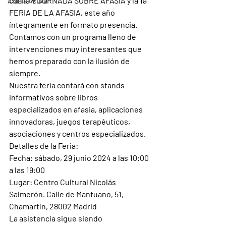
con la V JORNADA SOBRE AFASIA y la 1a 
Afasia Activa
FERIA DE LA AFASIA, este año 
íntegramente en formato presencia.
Contamos con un programa lleno de 
intervenciones muy interesantes que 
hemos preparado con la ilusión de 
siempre.
Nuestra feria contará con stands 
informativos sobre libros 
especializados en afasia, aplicaciones 
innovadoras, juegos terapéuticos, 
asociaciones y centros especializados.
Detalles de la Feria:
Fecha: sábado, 29 junio 2024 a las 10:00 
a las 19:00
Lugar: Centro Cultural Nicolás 
Salmerón. Calle de Mantuano, 51, 
Chamartín, 28002 Madrid
La asistencia sigue siendo 