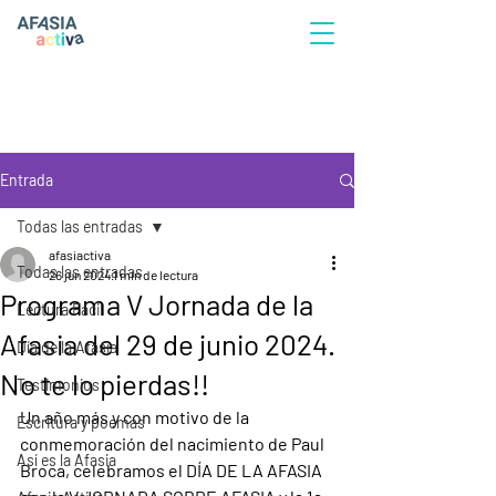
Entrada
Todas las entradas
afasiactiva
Todas las entradas
26 jun 2024
1 min de lectura
Programa V Jornada de la
Lectura Fácil
Afasia del 29 de junio 2024.
Día de la Afasia
No te lo pierdas!!
Testimonios
Un año más y con motivo de la 
Escritura y poemas
conmemoración del nacimiento de Paul 
Así es la Afasia
Broca, celebramos el DÍA DE LA AFASIA 