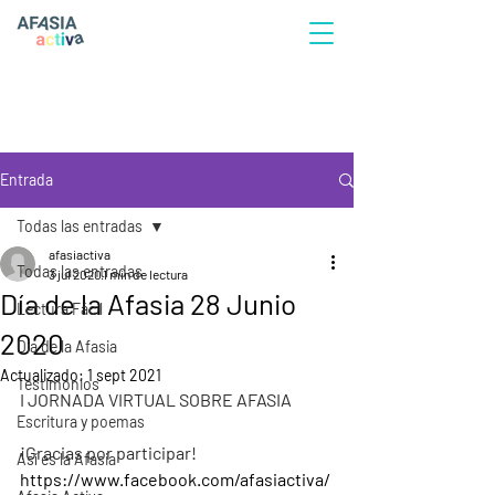
Entrada
Todas las entradas
afasiactiva
Todas las entradas
3 jul 2020
1 min de lectura
Día de la Afasia 28 Junio
Lectura Fácil
2020
Día de la Afasia
Actualizado:
1 sept 2021
Testimonios
I JORNADA VIRTUAL SOBRE AFASIA
Escritura y poemas
¡Gracias por participar!
Así es la Afasia
https://www.facebook.com/afasiactiva/