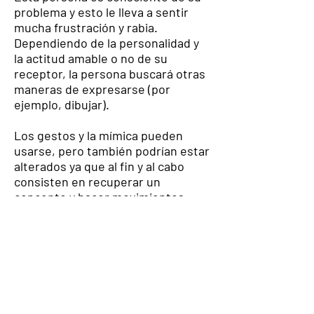
problema y esto le lleva a sentir
mucha frustración y rabia.
Dependiendo de la personalidad y
la actitud amable o no de su
receptor, la persona buscará otras
maneras de expresarse (por
ejemplo, dibujar).
Los gestos y la mímica pueden
usarse, pero también podrían estar
alterados ya que al fin y al cabo
consisten en recuperar un
concepto y hacer movimientos
para representarlo, solo que esta
vez en vez de usar la boca se usan
las extremidades superiores (ej. la
persona quiere hacer un gesto con
la mano para indicar el concepto
"llave", por ejemplo girando la
muñeca, pero en vez de eso mueve