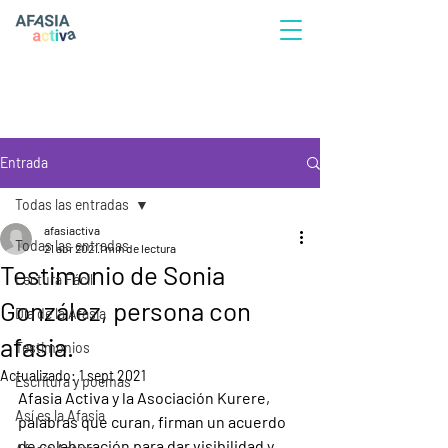
Entrada
Todas las entradas
afasiactiva
Todas las entradas
21 abr 2021
1 min de lectura
Testimonio de Sonia
Lectura Fácil
González, persona con
Día de la Afasia
afasia.
Testimonios
Actualizado:
1 sept 2021
Escritura y poemas
Afasia Activa y la Asociación Kurere, 
Así es la Afasia
palabras que curan, firman un acuerdo 
de colaboración para dar visibilidad y 