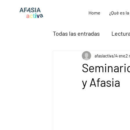
Home
¿Qué es la
Todas las entradas
Lectura
Así es la Afasia
Afasia
afasiactiva
14 ene
2 
Seminario
y Afasia