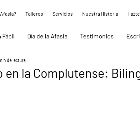
 Afasia?
Talleres
Servicios
Nuestra Historia
Hazte
 Fácil
Día de la Afasia
Testimonios
Escr
 Activa
min de lectura
 en la Complutense: Bili