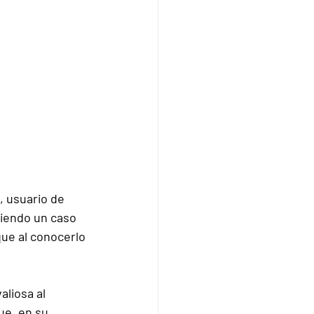
, usuario de 
viendo un caso 
que al conocerlo 
aliosa al 
ue, en su 