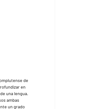
Complutense de 
rofundizar en 
 de una lengua.
asos ambas 
ente 
un grado 