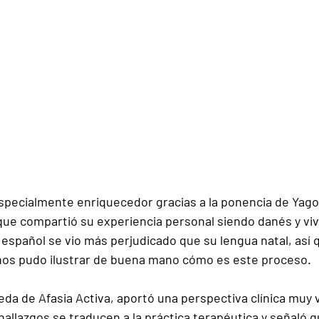
specialmente enriquecedor gracias a la ponencia de 
Yago
que compartió su experiencia personal siendo 
danés
 y vi
 español se vio más perjudicado
 que su lengua natal, así 
nos pudo ilustrar de buena mano cómo es este proceso.
eda de 
Afasia Activa
, aportó una perspectiva clínica muy v
allazgos se traducen a la práctica terapéutica y señaló q