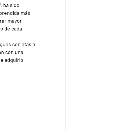
l
, ha sido 
aprendida más 
trar mayor 
io de cada 
gües con afasia 
ón con una 
e adquirió 