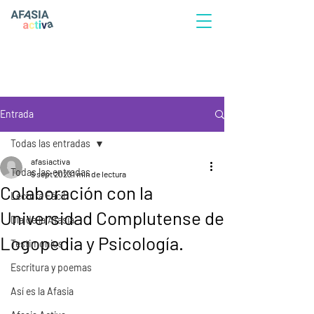
Entrada
Todas las entradas
afasiactiva
Todas las entradas
5 sept 2023
1 min de lectura
Colaboración con la
Lectura Fácil
Universidad Complutense de
Día de la Afasia
Logopedia y Psicología.
Testimonios
Escritura y poemas
Así es la Afasia