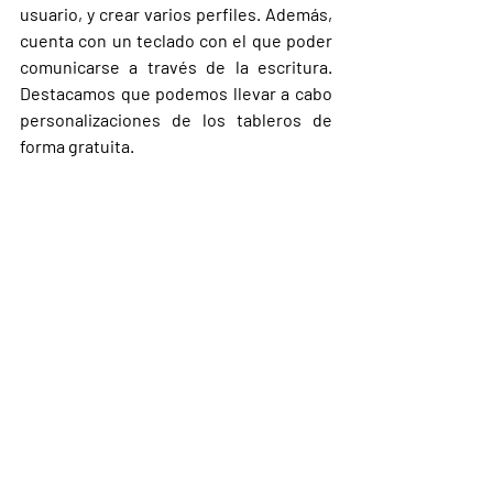
usuario, y crear varios perfiles. Además, 
cuenta con un teclado con el que poder 
comunicarse a través de la escritura. 
Destacamos que podemos llevar a cabo 
personalizaciones de los tableros de 
forma gratuita.
5 beneficios de las 
aplicaciones de 
comunicación para 
personas con Afasia
1.     Te permite comunicarte de manera 
más fácil con pictogramas, iconos y 
frases predefinidas.
2.     Te hace sentir más independiente y 