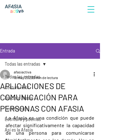
Entrada
Todas las entradas
afasiactiva
Todas las entradas
18 may 2023
3 min de lectura
APLICACIONES DE
Lectura Fácil
COMUNICACIÓN PARA
Día de la Afasia
PERSONAS CON AFASIA
Testimonios
La Afasia es una condición que puede 
Escritura y poemas
afectar significativamente la capacidad 
Así es la Afasia
de una persona para comunicarse 